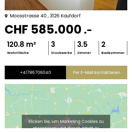
Moosstrasse
40
, 3126
Kaufdorf
CHF 585.000
.-
120.8
m²
3
3.5
2
Wohnfläche
Stockwerke
Zimmer
Badezimmer
+41786706040
Per E-Mail kontaktieren
Klicken Sie, um Marketing Cookies zu
akzeptieren und diesen Inhalt zu