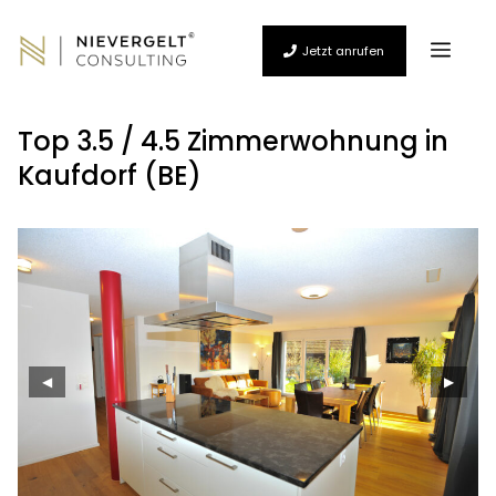
Zum
Inhalt
Men
springen
Jetzt anrufen
Top 3.5 / 4.5 Zimmerwohnung in
Kaufdorf (BE)
◀
▶