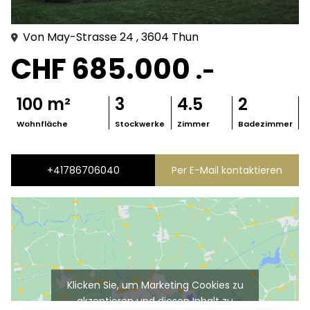
Von May-Strasse
24
, 3604
Thun
CHF 685.000
.-
100
m²
3
4.5
2
Wohnfläche
Stockwerke
Zimmer
Badezimmer
+41786706040
Per E-Mail kontaktieren
Klicken Sie, um Marketing Cookies zu
akzeptieren und diesen Inhalt zu