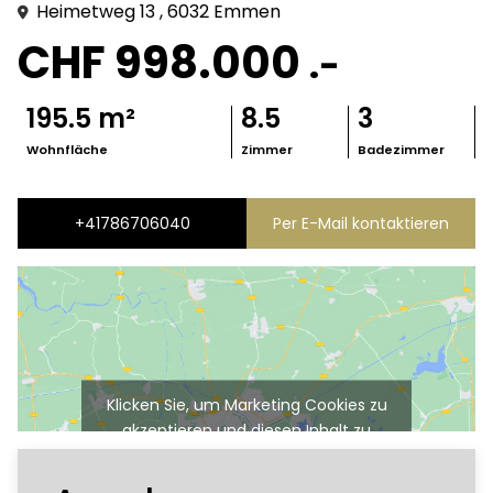
Heimetweg
13
, 6032
Emmen
CHF 998.000
.-
195.5
m²
8.5
3
Wohnfläche
Zimmer
Badezimmer
+41786706040
Per E-Mail kontaktieren
Klicken Sie, um Marketing Cookies zu
akzeptieren und diesen Inhalt zu
aktivieren