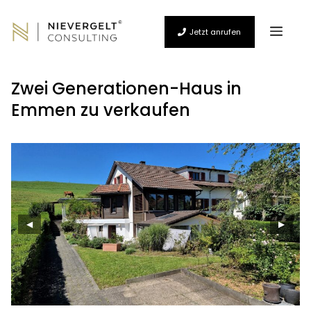
Zum
Inhalt
Men
springen
Jetzt anrufen
Zwei Generationen-Haus in
Emmen zu verkaufen
◀
▶