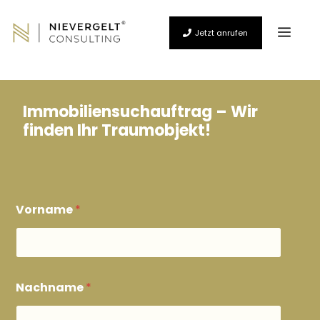
Zum
Inhalt
Men
springen
Jetzt anrufen
Immobiliensuchauftrag –
Wir
finden Ihr Traumobjekt!
Vorname
*
Nachname
*