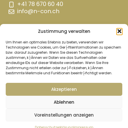
+41 78 670 60 40
info@n-con.ch
Zustimmung verwalten
Um Ihnen ein optimales Erlebnis zu bieten, verwenden wir
Technologien wie Cookies, um Ger├ñteinformationen zu speichern
bzw. darauf zuzugreifen. Wenn Sie diesen Technologien
zustimmen, k├Ânnen wir Daten wie das Surfverhalten oder
eindeutige IDs auf dieser Website verarbeiten. Wenn Sie Ihre
Zustimmung nicht erteilen oder zur├╝ckziehen, k├Ânnen
bestimmte Merkmale und Funktionen beeintr├ñchtigt werden.
Datenschutzerklärung
Impressum
Akzeptieren
© Nievergelt Consulting | Website by
Netzpanda
Ablehnen
Voreinstellungen anzeigen
Datenschutzerklärung
Impressum